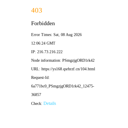
风车动漫官网
🎨
📋 书架
💬 留言
漫画阅读平台
首页
分类
我的书架
动画
作者中心
下载APP
🔥 热门分类:
恋爱
古装
玄幻
悬疑
搞笑
热血
🔍 搜索
作品题材
快乐猫斗鸡
哥哥不准我谈恋爱
全部
恋爱
古装
玄幻
悬疑
科幻
搞笑
热血
都市
校园